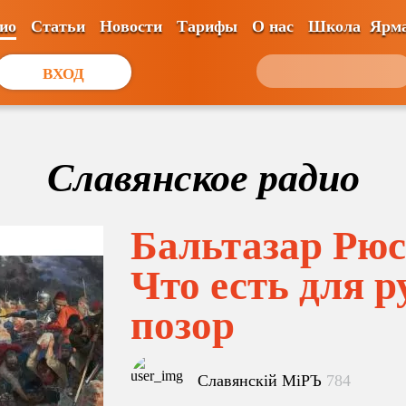
ио
Статьи
Новости
Тарифы
О нас
Школа
Ярм
ВХОД
Славянское радио
Бальтазар Рюс
Что есть для р
позор
Славянскiй МiРЪ
784