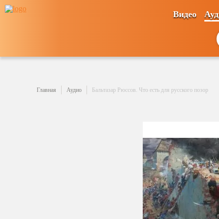
Видео
Ауд
Главная
Аудио
Бальтазар Рюссов. Что есть для русского позор