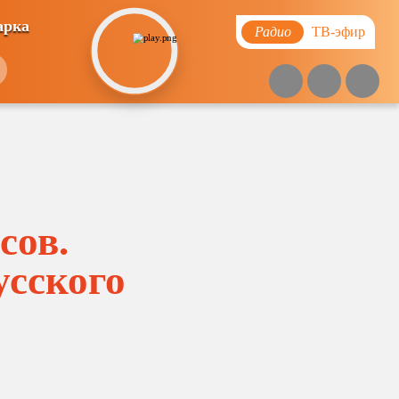
арка
Радио
ТВ-эфир
сов.
усского