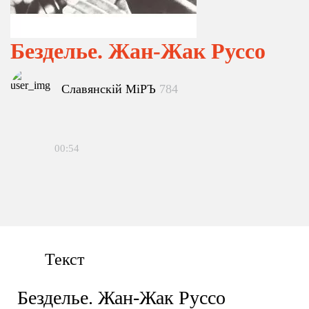
Безделье. Жан-Жак Руссо
Славянскiй МiРЪ
784
00:54
Текст
Безделье. Жан-Жак Руссо