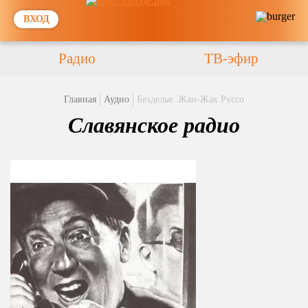
ВХОД
Радио
ТВ-эфир
Главная
Аудио
Безделье. Жан-Жак Руссо
Славянское радио