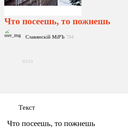
Что посеешь, то пожнешь
Славянскiй МiРЪ
784
03:53
Текст
Что посеешь, то пожнешь