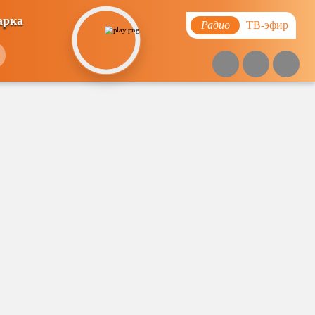
арка
Радио
ТВ-эфир