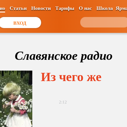
ио
Статьи
Новости
Тарифы
О нас
Школа
Ярм
ВХОД
Славянское радио
Из чего же
2:12