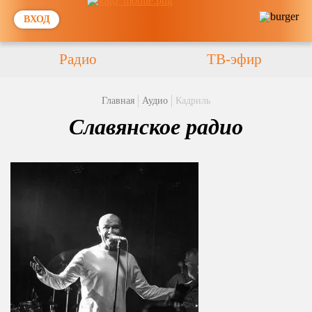
ВХОД
Радио
ТВ-эфир
Главная
Аудио
Кадриль
Славянское радио