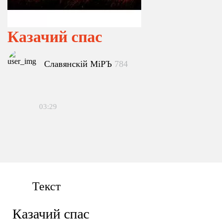
Казачий спас
Славянскiй МiРЪ
784
03:29
Текст
Казачий спас