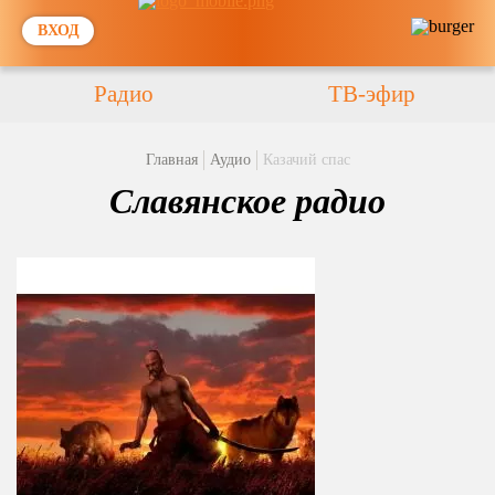
ВХОД
Радио
ТВ-эфир
Главная
Аудио
Казачий спас
Славянское радио