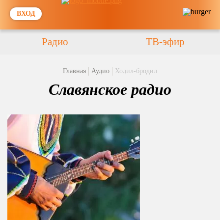
ВХОД
Радио
ТВ-эфир
Главная
Аудио
Ходил-бродил
Славянское радио