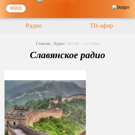
ВХОД
Радио
ТВ-эфир
Главная
Аудио
Китай - это стена
Славянское радио