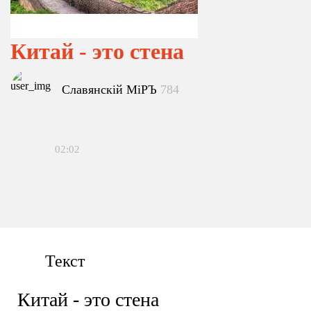
Китай - это стена
Славянскiй МiРЪ
784
02:02
Текст
Китай - это стена