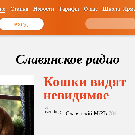
ио
Статьи
Новости
Тарифы
О нас
Школа
Ярм
ВХОД
Славянское радио
Кошки видят
невидимое
Славянскiй МiРЪ
784