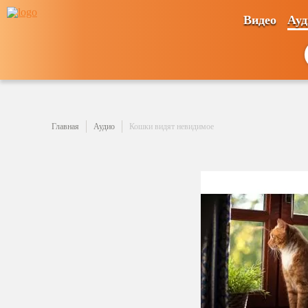
Видео
Ауд
Главная
Аудио
Кошки видят невидимое