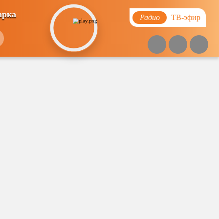
арка
Радио
ТВ-эфир