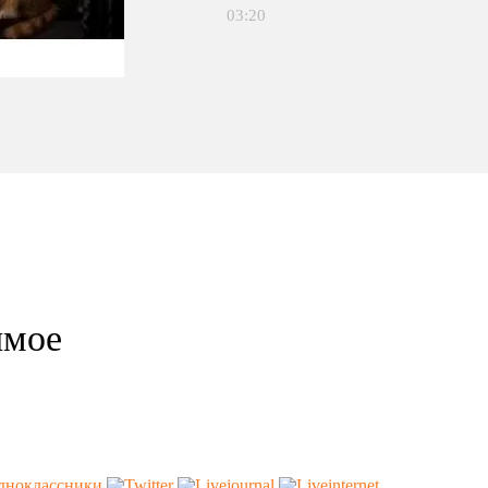
03:20
имое