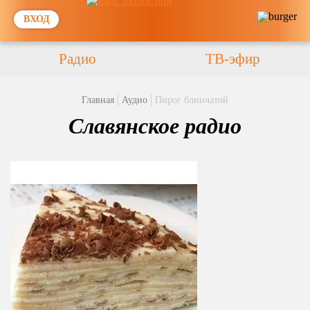
ВХОД
Радио
ТВ-эфир
Главная
Аудио
Пирог блинчатой
Славянское радио