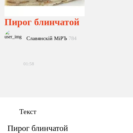
Пирог блинчатой
Славянскiй МiРЪ
784
01:58
Текст
Пирог блинчатой