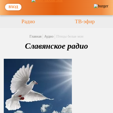
ВХОД
Радио
ТВ-эфир
Главная
Аудио
Птицы белые мои
Славянское радио