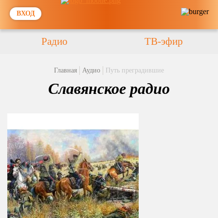
ВХОД
Радио
ТВ-эфир
Главная
Аудио
Путь преградившие
Славянское радио