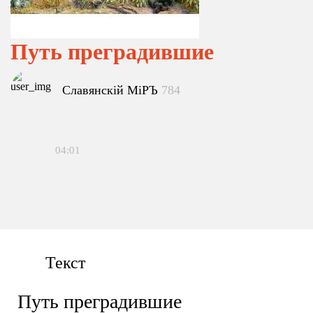
Путь преградившие
Славянскiй МiРЪ
784
04:01
Текст
Путь преградившие