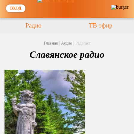
ВХОД
Радио
ТВ-эфир
Главная
Аудио
Радегаст
Славянское радио