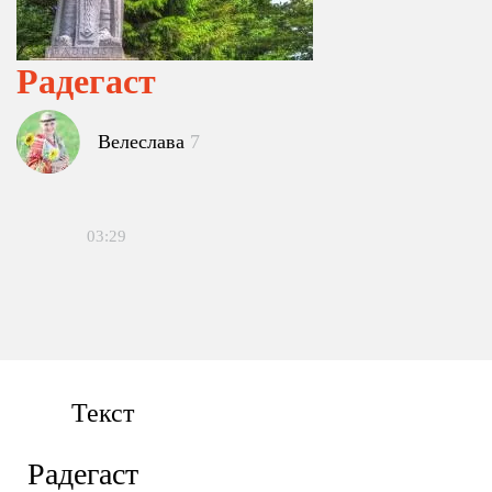
Радегаст
Велеслава
7
03:29
Текст
Радегаст