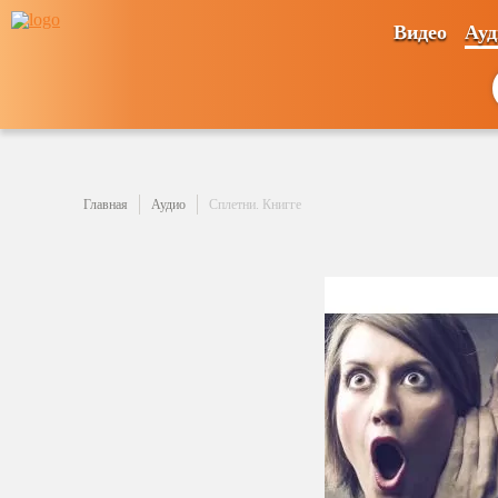
Видео
Ауд
Главная
Аудио
Сплетни. Книгге