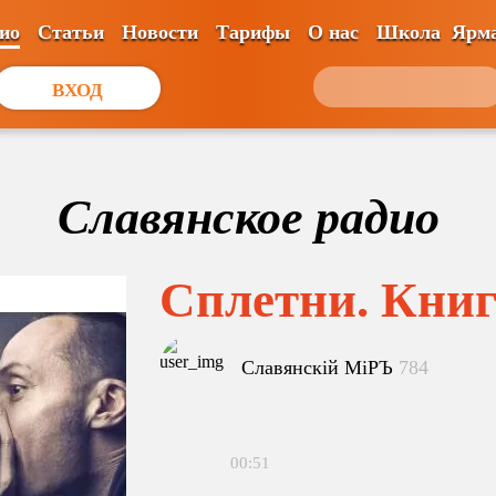
ио
Статьи
Новости
Тарифы
О нас
Школа
Ярм
ВХОД
Славянское радио
Сплетни. Книг
Славянскiй МiРЪ
784
00:51