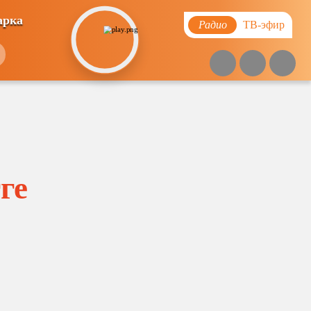
арка
Радио
ТВ-эфир
ге