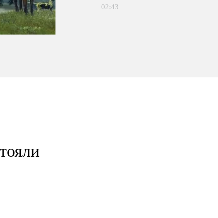
02:43
стояли