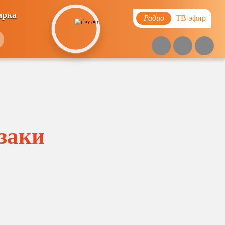
арка
Радио
ТВ-эфир
азаки