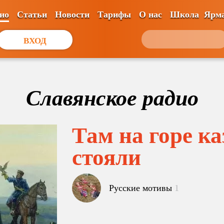
ио
Статьи
Новости
Тарифы
О нас
Школа
Ярм
ВХОД
Славянское радио
Там на горе к
стояли
Русские мотивы
1