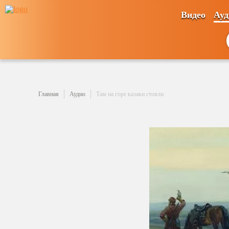
Видео
Ауд
Главная
Аудио
Там на горе казаки стояли