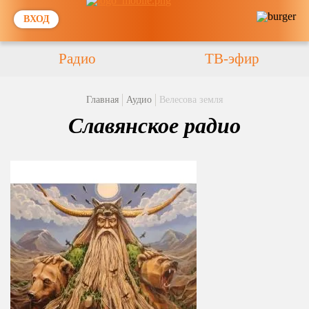
ВХОД
Радио
ТВ-эфир
Главная
Аудио
Велесова земля
Славянское радио