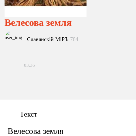
Велесова земля
Славянскiй МiРЪ
784
03:36
Текст
Велесова земля