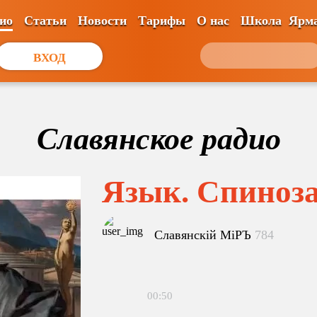
ио
Статьи
Новости
Тарифы
О нас
Школа
Ярм
ВХОД
Славянское радио
Язык. Спиноз
Славянскiй МiРЪ
784
00:50