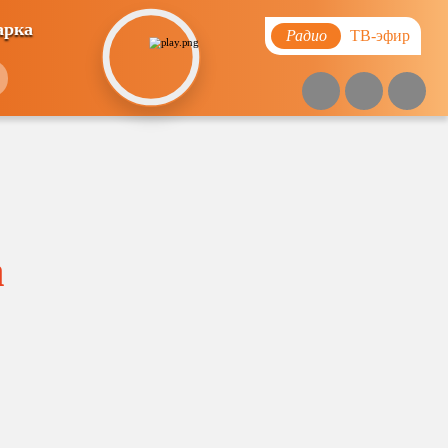
арка
Радио
ТВ-эфир
а