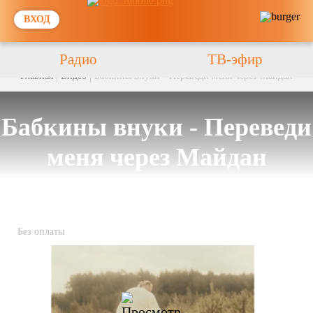
ВХОД
Радио
ТВ-эфир
Главная
Видео
Бабкины внуки - Переведи меня через Майдан
Бабкины внуки - Переведи
меня через Майдан
Без оплаты