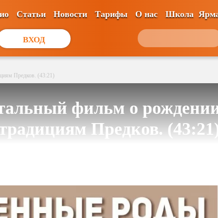
ио
Статьи
Новости
Тарифы
О нас
Школа
Ярм
ВХОД
циям Предков. (43:21)
альный фильм о рождении
традициям Предков. (43:21