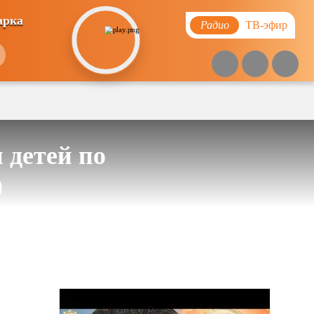
арка
Радио
ТВ-эфир
 детей по
)
Похожие видео