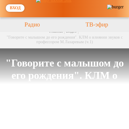
ВХОД
Радио
ТВ-эфир
Главная
Видео
"Говорите с малышом до его рождения". КЛМ о влиянии звуков с
профессором М.Лазаревым (ч.1)
"Говорите с малышом до
его рождения". КЛМ о
влиянии звуков с
профессором
М.Лазаревым (ч.1)