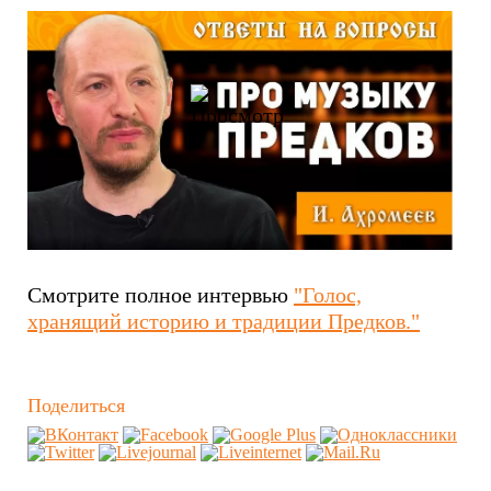
Смотрите полное интервью
"
Голос,
хранящий историю и традиции Предков.
"
Поделиться