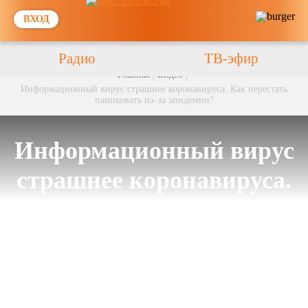
ВХОД
Радио
ТВ-эфир
Главная
Видео
Информационный вирус страшнее коронавируса. Как перестать
паниковать из-за эпидемии?
Информационный вирус
страшнее коронавируса.
Как перестать паниковать
из-за эпидемии?