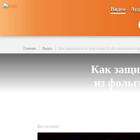
Видео
Ауд
Главная
Видео
Как защититься от излучений 5G без шапочки из фо
Как защи
из фольг
Без оплаты