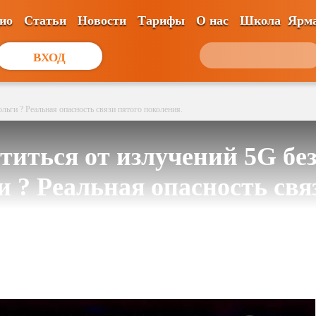
ио
Статьи
Новости
Тарифы
О нас
Школа
Ярм
ВХОД
льги ? Реальная опасность связи пятого поколения.
титься от излучений 5G бе
и ? Реальная опасность свя
поколения.