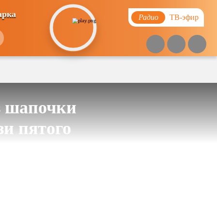
арка
Радио
ТВ-эфир
з шапочки
зи пятого
Похожие видео