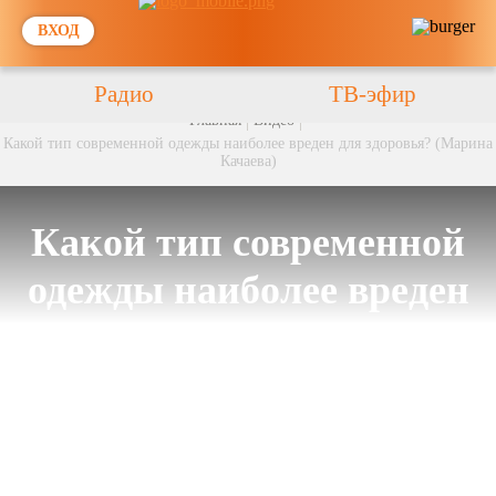
ВХОД
Радио
ТВ-эфир
Главная
Видео
Какой тип современной одежды наиболее вреден для здоровья? (Марина
Качаева)
Какой тип современной
одежды наиболее вреден
для здоровья? (Марина
Качаева)