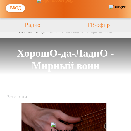
ВХОД
Радио
ТВ-эфир
Главная
Видео
ХорошО-да-ЛаднО - Мирный воин
ХорошО-да-ЛаднО -
Мирный воин
Без оплаты