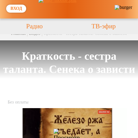
ВХОД
Радио
ТВ-эфир
Главная
Видео
Краткость - сестра таланта. Сенека о зависти
Краткость - сестра
таланта. Сенека о зависти
Без оплаты