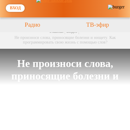
ВХОД
Радио
ТВ-эфир
Главная
Видео
Не произноси слова, приносящие болезни и нищету. Как
программировать свою жизнь с помощью слов?
Не произноси слова,
приносящие болезни и
нищету. Как
программировать свою
жизнь с помощью слов?