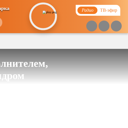
арка
Радио
ТВ-эфир
олнителем,
ндром
)
Похожие видео