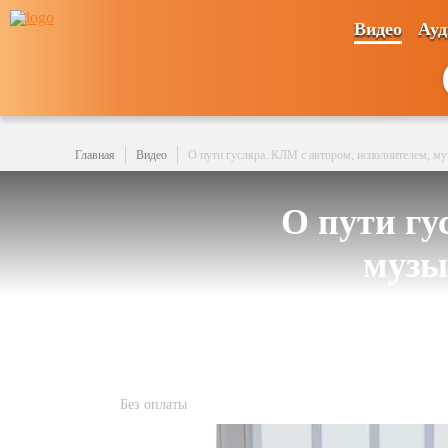
Видео
Ауд
Главная
Видео
О пути гусляра. КЛМ с автором, исполнителем, 
О пути гу
музы
Без оплаты