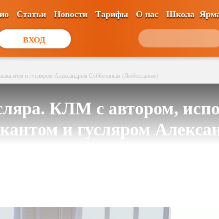
ио
Статьи
Новости
Тарифы
О нас
Школа
Ярм
ВХОД
музыкантом и гусляром Александром Субботиным (Любославом)
сляра. КЛМ с автором, исп
кантом и гусляром Алекса
Субботиным (Любославом