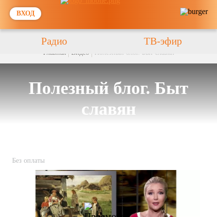
ВХОД
Радио
ТВ-эфир
Главная
Видео
Полезный блог. Быт славян
Полезный блог. Быт
славян
Без оплаты