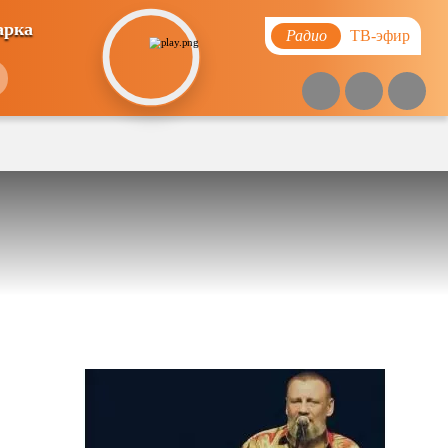
арка
Радио
ТВ-эфир
Похожие видео