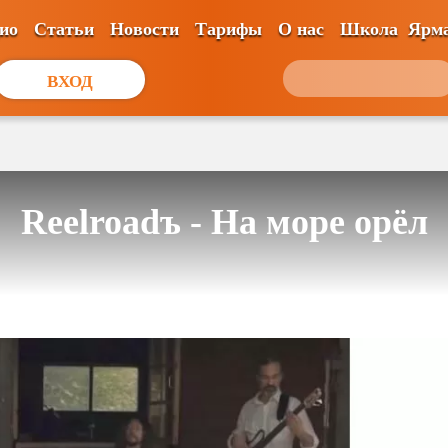
ио
Статьи
Новости
Тарифы
О нас
Школа
Ярм
ВХОД
Reelroadъ - На море орёл