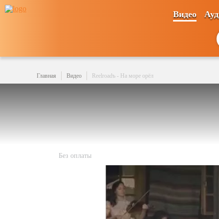
Видео
Ауд
Главная
Видео
Reelroadъ - На море орёл
Без оплаты