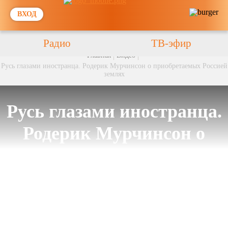
ВХОД
Радио
ТВ-эфир
Главная
Видео
Русь глазами иностранца. Родерик Мурчинсон о приобретаемых Россией
землях
Русь глазами иностранца.
Родерик Мурчинсон о
приобретаемых Россией
землях