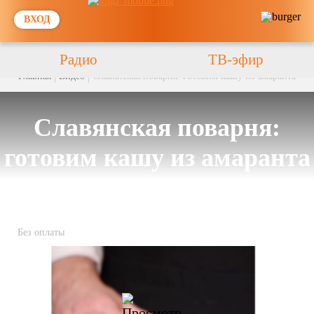
ВХОД
Радио
ТВ-эфир
Главная
Видео
Славянская поварня: готовим кашу из амаранта
Славянская поварня:
готовим кашу из амаранта
Без оплаты