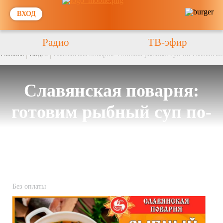
ВХОД
Радио
ТВ-эфир
Главная
Видео
Славянская поварня: готовим рыбный суп по-славянски
Славянская поварня:
готовим рыбный суп по-
славянски
Без оплаты