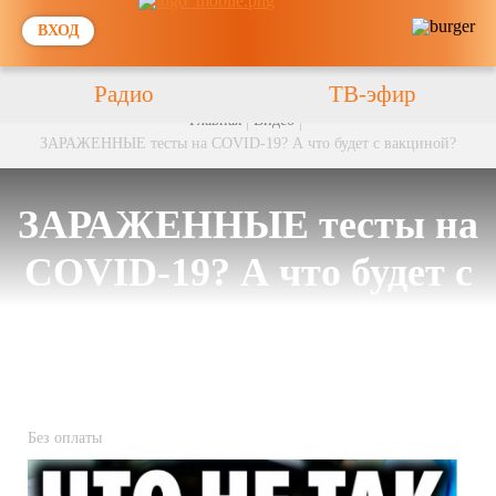
ВХОД
Радио
ТВ-эфир
Главная
Видео
ЗАРАЖЕННЫЕ тесты на COVID-19? А что будет с вакциной?
ЗАРАЖЕННЫЕ тесты на
COVID-19? А что будет с
вакциной?
Без оплаты