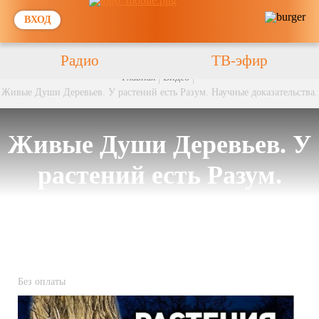
ВХОД
Радио
ТВ-эфир
Главная
Видео
Живые Души Деревьев. У растений есть Разум. Научные доказательства.
Живые Души Деревьев. У
растений есть Разум.
Научные доказательства.
Без оплаты