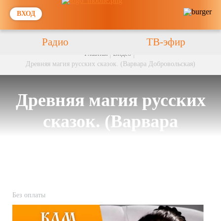
ВХОД
Радио
ТВ-эфир
Главная
Видео
Древняя магия русских сказок. (Варвара Добровольская)
Древняя магия русских
сказок. (Варвара
Добровольская)
Без оплаты