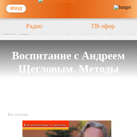
ВХОД
Радио
ТВ-эфир
Главная
Видео
Воспитание с Андреем Щегловым. Методы воспитания
Воспитание с Андреем
Щегловым. Методы
воспитания
Без оплаты