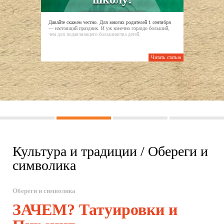
Давайте скажем честно. Для многих родителей 1 сентября
— настоящий праздник. И уж конечно гораздо больший,
чем для подавляющего большинства детей.
Читать статью
1
2
3
4
Культура и традиции / Обереги и
символика
Обереги и символика
ЗАЧЕМ? Татуировки и