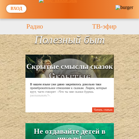
ВХОД
Радио
ТВ-эфир
Полезный быт
Previous
Next
Скрытые смыслы сказок
В нашем языке уже давно закрепилось довольно таки
пренебрежительное отношение к сказкам. Людям, которые
врут, часто говорят: «Что ты мне сказки будешь
рассказывать?».
Читать статью
Не отдавайте детей в
школу!