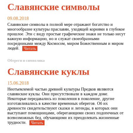
Славянские символы
09.08.2018
Славянские символы в полной мере отражают богатство и
многообразие культуры праславян, уходящей корнями в глубокое
прошлое. Эти с виду простые графические знаки не только несут
важную информацию, но и служат своеобразными
посредниками между Космосом, миром Божественным и миром
людей.
Читать
Обереги и символика
Славянские куклы
15.06.2018
Неотъемлемой частью древней культуры Предков являются
славянские куклы. Они присутствовали в каждом доме.
Некоторые передавались из поколения в поколение, другие
изготавливались в качестве временных оберегов. Об их
древности свидетельствуют сказки и легенды, в которых они
выступают помощницами, оберегающими своих подопечных от
всевозможных бед, обучающими их преодолевать жизненные
трудности.
Читать