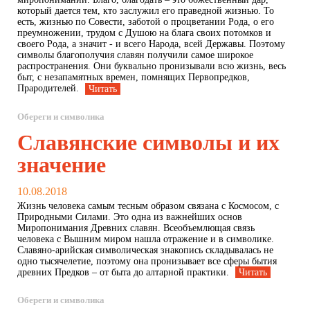
который дается тем, кто заслужил его праведной жизнью. То
есть, жизнью по Совести, заботой о процветании Рода, о его
преумножении, трудом с Душою на блага своих потомков и
своего Рода, а значит - и всего Народа, всей Державы. Поэтому
символы благополучия славян получили самое широкое
распространения. Они буквально пронизывали всю жизнь, весь
быт, с незапамятных времен, помнящих Первопредков,
Прародителей.
Читать
Обереги и символика
Славянские символы и их
значение
10.08.2018
Жизнь человека самым тесным образом связана с Космосом, с
Природными Силами. Это одна из важнейших основ
Миропонимания Древних славян. Всеобъемлющая связь
человека с Вышним миром нашла отражение и в символике.
Славяно-арийская символическая знакопись складывалась не
одно тысячелетие, поэтому она пронизывает все сферы бытия
древних Предков – от быта до алтарной практики.
Читать
Обереги и символика