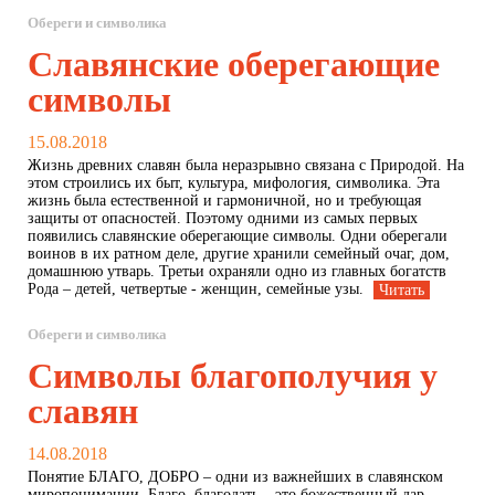
Обереги и символика
Славянские оберегающие
символы
15.08.2018
Жизнь древних славян была неразрывно связана с Природой. На
этом строились их быт, культура, мифология, символика. Эта
жизнь была естественной и гармоничной, но и требующая
защиты от опасностей. Поэтому одними из самых первых
появились славянские оберегающие символы. Одни оберегали
воинов в их ратном деле, другие хранили семейный очаг, дом,
домашнюю утварь. Третьи охраняли одно из главных богатств
Рода – детей, четвертые - женщин, семейные узы.
Читать
Обереги и символика
Символы благополучия у
славян
14.08.2018
Понятие БЛАГО, ДОБРО – одни из важнейших в славянском
миропонимании. Благо, благодать – это божественный дар,